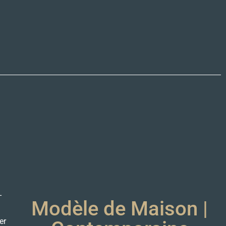
-
Modèle de Maison |
s
er