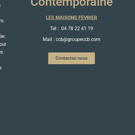
Contemporaine
s
LES MAISONS FEVRIER
rs.
Tél : 04 78 22 41 19
le:
Mail : ccb@groupeccb.com
our
es
Contactez-nous
s