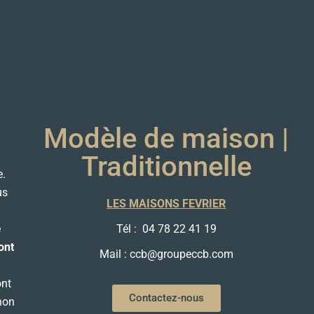
Modèle de maison |
Traditionnelle
e.
us
LES MAISONS FEVRIER
e
Tél : 04 78 22 41 19
ont
Mail : ccb@groupeccb.com
ont
Contactez-nous
 non